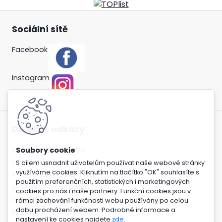
Sociální sítě
Facebook
Instagram
Důležité odkazy
Doprava a platba
Reklamace
S cílem usnadnit uživatelům používat naše webové stránky
využíváme cookies. Kliknutím na tlačítko "OK" souhlasíte s
Obchodní podmínky
použitím preferenčních, statistických i marketingových
Ochrana osobních údajů
cookies pro nás i naše partnery. Funkční cookies jsou v
Kontakty
rámci zachování funkčnosti webu používány po celou
dobu procházení webem. Podrobné informace a
EET
nastavení ke cookies najdete
zde
.