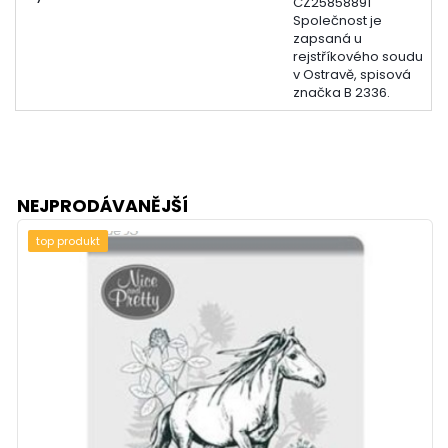
CZ25858891
Společnost je
zapsaná u
rejstříkového soudu
v Ostravě, spisová
značka B 2336.
NEJPRODÁVANĚJŠÍ
top produkt