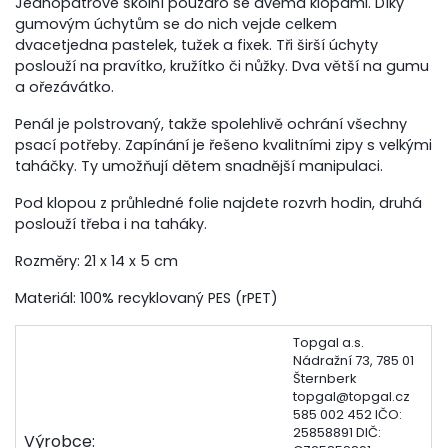
Jednopatrové školní pouzdro se dvěma klopami. Díky
gumovým úchytům se do nich vejde celkem
dvacetjedna pastelek, tužek a fixek. Tři širší úchyty
poslouží na pravítko, kružítko či nůžky. Dva větší na gumu
a ořezávátko.
Penál je polstrovaný, takže spolehlivě ochrání všechny
psací potřeby. Zapínání je řešeno kvalitními zipy s velkými
taháčky. Ty umožňují dětem snadnější manipulaci.
Pod klopou z průhledné folie najdete rozvrh hodin, druhá
poslouží třeba i na taháky.
Rozměry: 21 x 14 x 5 cm
Materiál:
100% recyklovaný PES (rPET)
Topgal a.s.
Nádražní 73, 785 01
Šternberk
topgal@topgal.cz
585 002 452 IČO:
25858891 DIČ:
Výrobce: