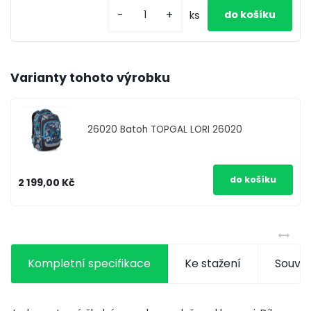
-
+
ks
Varianty tohoto výrobku
26020
Batoh TOPGAL LORI 26020
2 199,00 Kč
Kompletní specifikace
Ke stažení
Souvis